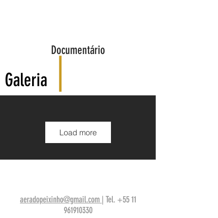
Documentário
Galeria
Load more
aeradopeixinho@gmail.com
| Tel.
+55 11
961910330