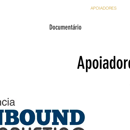
SOBRE NÓS
O VÔLEI
O FILME
APOIADORES
C
Documentário
Apoiador