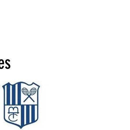
ONTATO
es