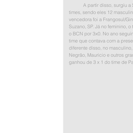
            A partir disso, surgiu a Superliga, que em seu primeiro ano foi disputada por 22 
times, sendo eles 12 masculi
vencedora foi a Frangosul/Gi
Suzano, SP. Já no feminino, o
o BCN por 3x0. No ano seguin
time que contava com a prese
diferente disso, no masculino
Negrão, Mauricio e outros gr
ganhou de 3 x 1 do time de Pa