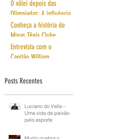
O vôlei depois das
Olimpíadas: A influência
do esporte que
Conheça a história do
conquistou o mundo
Minas Tênis Clube
Entrevista com o
Capitão William
Posts Recentes
Luciano do Valle –
Uma vida de paixão
pelo esporte
Murilo quebra o