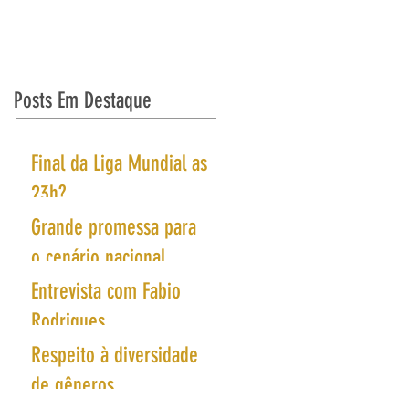
ONTATO
Posts Em Destaque
Final da Liga Mundial as
23h?
Grande promessa para
o cenário nacional
brilha no juvenil do
Entrevista com Fabio
Minas Tênis Clube
Rodrigues
Respeito à diversidade
de gêneros