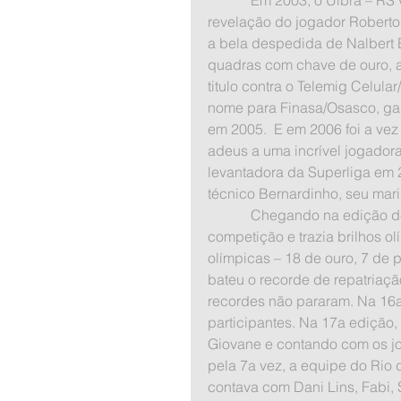
revelação do jogador Roberto
a bela despedida de Nalbert 
quadras com chave de ouro, 
titulo contra o Telemig Celul
nome para Finasa/Osasco, ga
em 2005.  E em 2006 foi a v
adeus a uma incrível jogadora
levantadora da Superliga em 2
técnico Bernardinho, seu mari
            Chegando na edição de 2008/2009, a Superliga comemorava seus 15 anos de 
competição e trazia brilhos o
olímpicas – 18 de ouro, 7 de 
bateu o recorde de repatriaçã
recordes não pararam. Na 16a
participantes. Na 17a edição,
Giovane e contando com os jo
pela 7a vez, a equipe do Rio d
contava com Dani Lins, Fabi, S