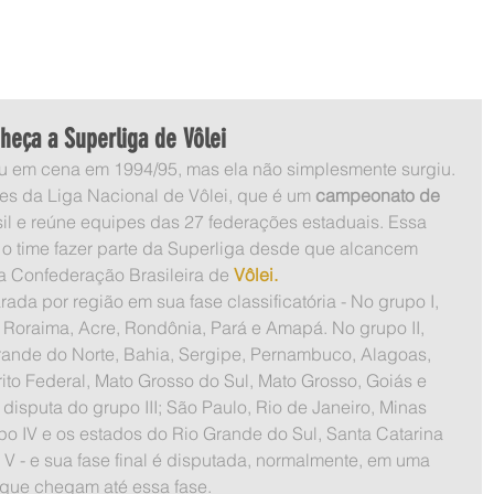
SOBRE NÓS
O VÔLEI
O FILME
APOIADORES
C
heça a Superliga de Vôlei
ou em cena em 1994/95, mas ela não simplesmente surgiu. 
es da Liga Nacional de Vôlei, que é um 
campeonato de 
il e reúne equipes das 27 federações estaduais. Essa 
o time fazer parte da Superliga desde que alcancem 
la Confederação Brasileira de 
Vôlei.
oraima, Acre, Rondônia, Pará e Amapá. No grupo II, 
Grande do Norte, Bahia, Sergipe, Pernambuco, Alagoas, 
rito Federal, Mato Grosso do Sul, Mato Grosso, Goiás e 
disputa do grupo III; São Paulo, Rio de Janeiro, Minas 
upo IV e os estados do Rio Grande do Sul, Santa Catarina 
 V - e sua fase final é disputada, normalmente, em uma 
 que chegam até essa fase.