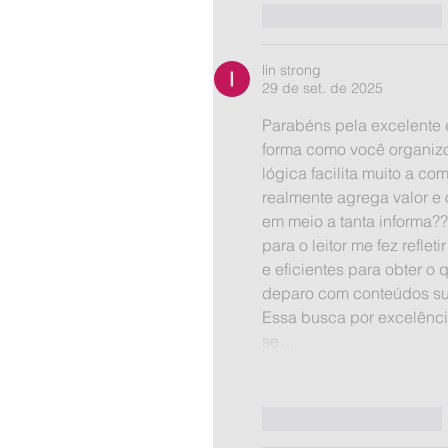
Curtir
Responder
lin strong
29 de set. de 2025
Parabéns pela excelente e
forma como você organizo
lógica facilita muito a c
realmente agrega valor e 
em meio a tanta informa??
para o leitor me fez refle
e eficientes para obter 
deparo com conteúdos supe
Essa busca por excelênci
se…
Curtir
Responder