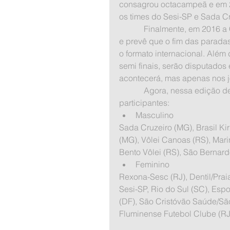
consagrou octacampeã e em 2
os times do Sesi-SP e Sada C
            Finalmente, em 2016 a CBV anuncia mudanças no regulamento do campeonato 
e prevê que o fim das paradas 
o formato internacional. Além
semi finais, serão disputados
acontecerá, mas apenas nos jo
            Agora, nessa edição de 2016/2017, contamos com os seguintes times 
participantes: 
Masculino 
Sada Cruzeiro (MG), Brasil Kir
(MG), Vôlei Canoas (RS), Mari
Bento Vôlei (RS), São Bernard
Feminino 
Rexona-Sesc (RJ), Dentil/Prai
Sesi-SP, Rio do Sul (SC), Espo
(DF), São Cristóvão Saúde/São
Fluminense Futebol Clube (RJ)