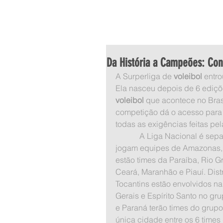
HOME
Da História a Campeões: Con
A Surperliga de 
voleibol
 entr
Ela nasceu depois de 6 ediçõ
voleibol
 que acontece no Bras
competição dá o acesso para 
todas as exigências feitas pe
            A Liga Nacional é separada por região em sua fase classificatória - No grupo I, 
jogam equipes de Amazonas, R
estão times da Paraíba, Rio 
Ceará, Maranhão e Piauí. Dist
Tocantins estão envolvidos na 
Gerais e Espírito Santo no gr
e Paraná terão times do grupo
única cidade entre os 6 times