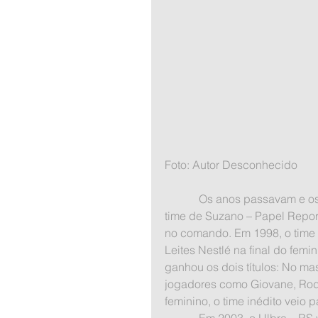
Foto: Autor Desconhecido
            Os anos passavam e os grandes campeões criaram muita história. Em 1997, o 
time de Suzano – Papel Repor
no comando. Em 1998, o time 
Leites Nestlé na final do fem
ganhou os dois títulos: No ma
jogadores como Giovane, Rod
feminino, o time inédito vei
            Em 2003, o Ulbra – RS venceu a Unisul – SC no masculino e contou com a 