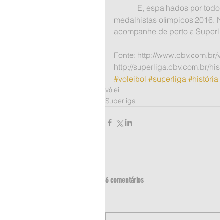
            E, espalhados por todos esses times, temos diversos excelentes jogadores e até 
medalhistas olímpicos 2016. N
acompanhe de perto a Superl
Fonte: http://www.cbv.com.br/
http://superliga.cbv.com.br/h
#voleibol
#superliga
#história
vôlei
Superliga
6 comentários