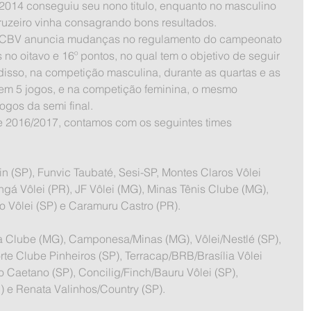
014 conseguiu seu nono titulo, enquanto no masculino 
ruzeiro vinha consagrando bons resultados.
no oitavo e 16º pontos, no qual tem o objetivo de seguir 
 disso, na competição masculina, durante as quartas e as 
 em 5 jogos, e na competição feminina, o mesmo 
gos da semi final.
in (SP), Funvic Taubaté, Sesi-SP, Montes Claros Vôlei 
ngá Vôlei (PR), JF Vôlei (MG), Minas Tênis Clube (MG), 
o Vôlei (SP) e Caramuru Castro (PR). 
a Clube (MG), Camponesa/Minas (MG), Vôlei/Nestlé (SP), 
rte Clube Pinheiros (SP), Terracap/BRB/Brasília Vôlei 
 Caetano (SP), Concilig/Finch/Bauru Vôlei (SP), 
 e Renata Valinhos/Country (SP).