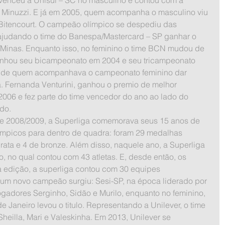
 Minuzzi. E já em 2005, quem acompanha o masculino viu 
Bitencourt. O campeão olímpico se despediu das 
ajudando o time do Banespa/Mastercard – SP ganhar o 
ar/Minas. Enquanto isso, no feminino o time BCN mudou de 
nhou seu bicampeonato em 2004 e seu tricampeonato 
ez de quem acompanhava o campeonato feminino dar 
. Fernanda Venturini, ganhou o premio de melhor 
006 e fez parte do time vencedor do ano ao lado do 
do.
límpicos para dentro de quadra: foram 29 medalhas 
prata e 4 de bronze. Além disso, naquele ano, a Superliga 
o, no qual contou com 43 atletas. E, desde então, os 
 edição, a superliga contou com 30 equipes 
 um novo campeão surgiu: Sesi-SP, na época liderado por 
gadores Serginho, Sidão e Murilo, enquanto no feminino, 
e Janeiro levou o titulo. Representando a Unilever, o time 
heilla, Mari e Valeskinha. Em 2013, Unilever se 