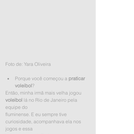
Foto de: Yara Oliveira
Porque você começou a 
praticar 
voleibol
? 
Então, minha irmã mais velha jogou 
voleibol
 lá no Rio de Janeiro pela 
equipe do
fluminense. E eu sempre tive 
curiosidade, acompanhava ela nos 
jogos e essa