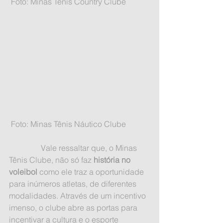
 Foto: Minas Tênis Country Clube 
 Foto: Minas Tênis Náutico Clube
                Vale ressaltar que, o Minas 
Tênis Clube, não só faz 
história no 
voleibol
 como ele traz a oportunidade 
para inúmeros atletas, de diferentes 
modalidades. Através de um incentivo 
imenso, o clube abre as portas para 
incentivar a cultura e o esporte 