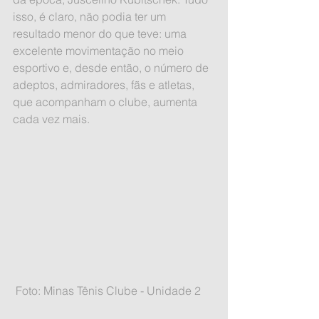
isso, é claro, não podia ter um 
resultado menor do que teve: uma 
excelente movimentação no meio 
esportivo e, desde então, o número de 
adeptos, admiradores, fãs e atletas, 
que acompanham o clube, aumenta 
cada vez mais.
 Foto: Minas Tênis Clube - Unidade 2 