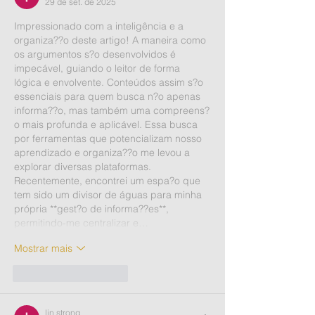
29 de set. de 2025
Impressionado com a inteligência e a 
organiza??o deste artigo! A maneira como 
os argumentos s?o desenvolvidos é 
impecável, guiando o leitor de forma 
lógica e envolvente. Conteúdos assim s?o 
essenciais para quem busca n?o apenas 
informa??o, mas também uma compreens?
o mais profunda e aplicável. Essa busca 
por ferramentas que potencializam nosso 
aprendizado e organiza??o me levou a 
explorar diversas plataformas. 
Recentemente, encontrei um espa?o que 
tem sido um divisor de águas para minha 
própria **gest?o de informa??es**, 
permitindo-me centralizar e…
Mostrar mais
Curtir
Responder
lin strong