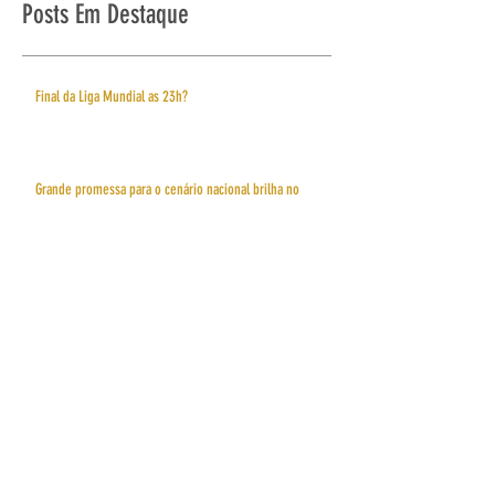
Posts Em Destaque
Final da Liga Mundial as 23h?
Grande promessa para o cenário nacional brilha no
juvenil do Minas Tênis Clube
Entrevista com Fabio Rodrigues
Respeito à diversidade de gêneros
O vôlei depois das Olimpíadas: A influência do esporte
que conquistou o mundo