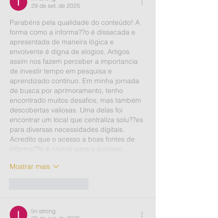
29 de set. de 2025
Parabéns pela qualidade do conteúdo! A 
forma como a informa??o é dissecada e 
apresentada de maneira lógica e 
envolvente é digna de elogios. Artigos 
assim nos fazem perceber a importancia 
de investir tempo em pesquisa e 
aprendizado contínuo. Em minha jornada 
de busca por aprimoramento, tenho 
encontrado muitos desafios, mas também 
descobertas valiosas. Uma delas foi 
encontrar um local que centraliza solu??es 
para diversas necessidades digitais. 
Acredito que o acesso a boas fontes de 
informa??o é crucial para o sucesso,…
Mostrar mais
Curtir
Responder
lin strong