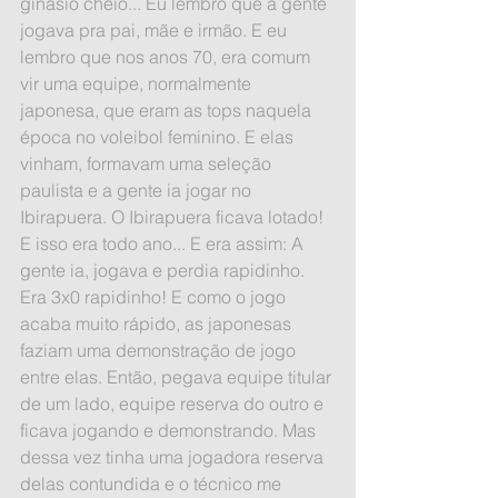
ginásio cheio... Eu lembro que a gente 
jogava pra pai, mãe e irmão. E eu 
lembro que nos anos 70, era comum 
vir uma equipe, normalmente 
japonesa, que eram as tops naquela 
época no voleibol feminino. E elas 
vinham, formavam uma seleção 
paulista e a gente ia jogar no 
Ibirapuera. O Ibirapuera ficava lotado! 
E isso era todo ano... E era assim: A 
gente ia, jogava e perdia rapidinho. 
Era 3x0 rapidinho! E como o jogo 
acaba muito rápido, as japonesas 
faziam uma demonstração de jogo 
entre elas. Então, pegava equipe titular 
de um lado, equipe reserva do outro e 
ficava jogando e demonstrando. Mas 
dessa vez tinha uma jogadora reserva 
delas contundida e o técnico me 