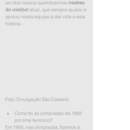
um dos nossos queridíssimos 
mestres 
do voleibol 
atual, que sempre ajudou e 
apoiou nossa equipe a dar vida a esta 
história.  
Foto: Divulgação São Caetano
Como foi as olimpíadas de 1992 
pro time feminino? 
Em 1992, nas olimpíadas, fizemos a 