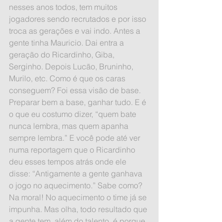
nesses anos todos, tem muitos 
jogadores sendo recrutados e por isso 
troca as gerações e vai indo. Antes a 
gente tinha Mauricio. Dai entra a 
geração do Ricardinho, Giba, 
Serginho. Depois Lucão, Bruninho, 
Murilo, etc. Como é que os caras 
conseguem? Foi essa visão de base. 
Preparar bem a base, ganhar tudo. E é 
o que eu costumo dizer, “quem bate 
nunca lembra, mas quem apanha 
sempre lembra.” E você pode até ver 
numa reportagem que o Ricardinho 
deu esses tempos atrás onde ele 
disse: “Antigamente a gente ganhava 
o jogo no aquecimento.” Sabe como? 
Na moral! No aquecimento o time já se 
impunha. Mas olha, todo resultado que 
a gente tem, além do talento, é porque 