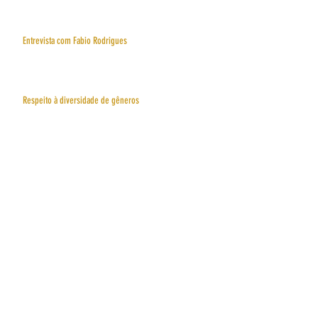
Entrevista com Fabio Rodrigues
Respeito à diversidade de gêneros
O vôlei depois das Olimpíadas: A influência do esporte
que conquistou o mundo
Conheça a história do Minas Tênis Clube
Entrevista com o Capitão William